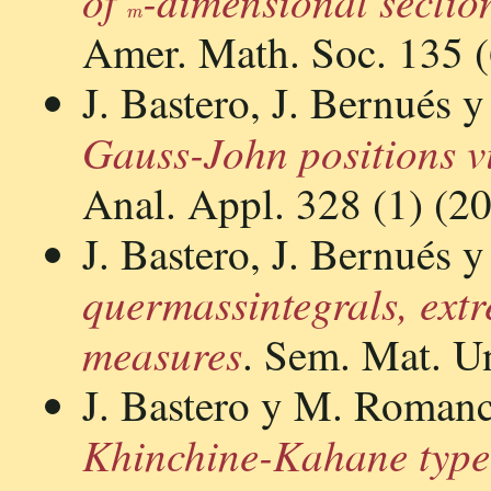
of
-dimensional sectio
Amer. Math. Soc. 135 (
J. Bastero, J. Bernués
Gauss-John positions v
Anal. Appl. 328 (1) (2
J. Bastero, J. Bernués
quermassintegrals, extr
measures
. Sem. Mat. Un
J. Bastero y M. Roman
Khinchine-Kahane type 