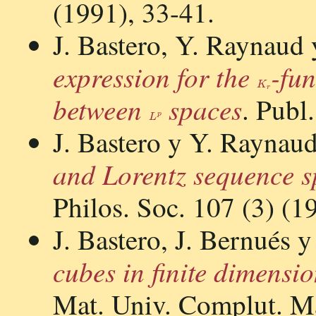
(1991), 33-41.
J. Bastero, Y. Raynaud
expression for the
-fun
K
r
between
spaces
. Publ
L
p
J. Bastero y Y. Raynau
and Lorentz sequence s
Philos. Soc. 107 (3) (1
J. Bastero, J. Bernués y
cubes in finite dimensi
Mat. Univ. Complut. Ma