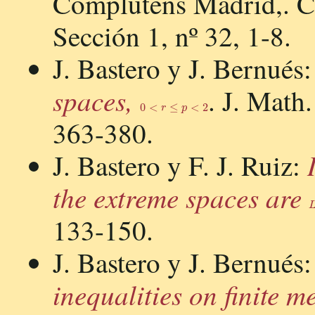
Complutens Madrid,. C
Sección 1, nº 32, 1-8.
J. Bastero y J. Bernués
spaces,
. J. Math
0
<
r
≤
p
<
2
363-380.
J. Bastero y F. J. Ruiz:
the extreme spaces are
L
133-150.
J. Bastero y J. Bernués
inequalities on finite me