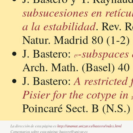
subsucesiones en retícu
a la estabilidad
. Rev. R
Natur. Madrid 80 (1-2)
-subspaces 
J. Bastero:
ℓ
q
Arch. Math. (Basel) 40 
A restricted
J. Bastero:
Pisier for the cotype in
Poincaré Sect. B (N.S.)
La dirección de esta página es
http://anamat.unizar.es/bastero/index.html
Comentarios sobre esta página: bastero@unizar.es